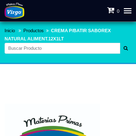
0
Inicio
Productos
CREMA P/BATIR SABOREX
NATURAL ALIMENT.12X1LT